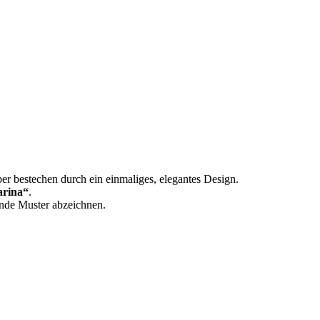
eber bestechen durch ein einmaliges, elegantes Design.
arina“
.
gende Muster abzeichnen.