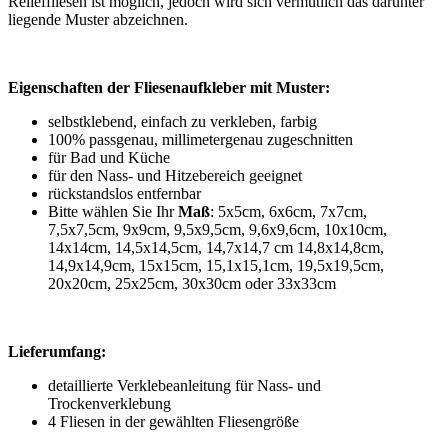
Relieffliesen ist möglich, jedoch wird sich vermutlich das darunter
liegende Muster abzeichnen.
Eigenschaften der Fliesenaufkleber mit Muster:
selbstklebend, einfach zu verkleben, farbig
100% passgenau, millimetergenau zugeschnitten
für Bad und Küche
für den Nass- und Hitzebereich geeignet
rückstandslos entfernbar
Bitte wählen Sie Ihr
Maß
: 5x5cm, 6x6cm, 7x7cm,
7,5x7,5cm, 9x9cm, 9,5x9,5cm, 9,6x9,6cm, 10x10cm,
14x14cm, 14,5x14,5cm, 14,7x14,7 cm 14,8x14,8cm,
14,9x14,9cm, 15x15cm, 15,1x15,1cm, 19,5x19,5cm,
20x20cm, 25x25cm, 30x30cm oder 33x33cm
Lieferumfang:
detaillierte Verklebeanleitung für Nass- und
Trockenverklebung
4 Fliesen in der gewählten Fliesengröße