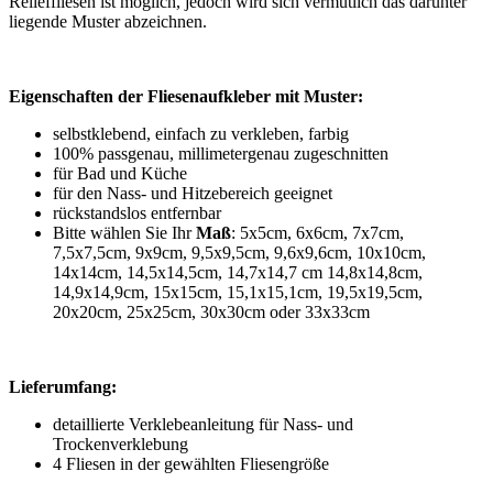
Relieffliesen ist möglich, jedoch wird sich vermutlich das darunter
liegende Muster abzeichnen.
Eigenschaften der Fliesenaufkleber mit Muster:
selbstklebend, einfach zu verkleben, farbig
100% passgenau, millimetergenau zugeschnitten
für Bad und Küche
für den Nass- und Hitzebereich geeignet
rückstandslos entfernbar
Bitte wählen Sie Ihr
Maß
: 5x5cm, 6x6cm, 7x7cm,
7,5x7,5cm, 9x9cm, 9,5x9,5cm, 9,6x9,6cm, 10x10cm,
14x14cm, 14,5x14,5cm, 14,7x14,7 cm 14,8x14,8cm,
14,9x14,9cm, 15x15cm, 15,1x15,1cm, 19,5x19,5cm,
20x20cm, 25x25cm, 30x30cm oder 33x33cm
Lieferumfang:
detaillierte Verklebeanleitung für Nass- und
Trockenverklebung
4 Fliesen in der gewählten Fliesengröße