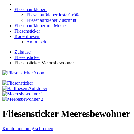
Fliesenaufkleber
Fliesenaufkleber feste Größe
Fliesenaufkleber Zuschnitt
Fliesenaufkleber mit Muster
Fliesensticker
Bodenfliesen
Antirutsch
Zuhause
Fliesensticker
Fliesensticker Meeresbewohner
Zoom
Fliesensticker Meeresbewohner
Kundenmeinung schreiben